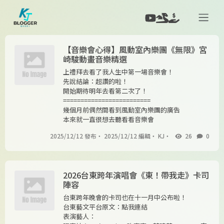
【音樂會心得】風動室內樂團《無限》宮
崎駿動畫音樂精選
上禮拜去看了我人生中第一場音樂會！
先說結論：超讚的啦！
開始期待明年去看第二次了！
=========================
幾個月前偶然間看到風動室內樂團的廣告
本來就一直很想去聽看看音樂會
2025/12/12 發布
・
2025/12/12 編輯
・
KJ
・
26
0
2026台東跨年演唱會《東！帶我走》卡司
陣容
台東跨年晚會的卡司也在十一月中公布啦！
台東藝文平台原文：點我連結
表演藝人：