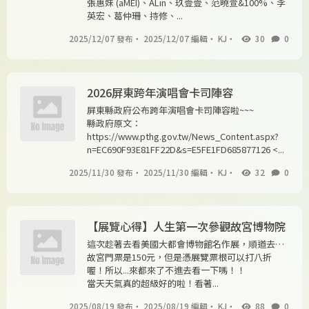
張惠妹 (aMEI)、ALin、玖壹壹、范曉萱&100%、​​​​​​​李
英宏、​​​​​​​葛仲珊、​​​​​​​持修、​​...
2025/12/07 發布
・
2025/12/07 編輯
・
KJ
・
30
0
2026屏東跨年演唱會卡司陣容
屏東縣政府公布跨年演唱會卡司陣容啦~~~
縣政府原文：
https://www.pthg.gov.tw/News_Content.aspx?
n=EC690F93E81FF22D&s=E5FE1FD685877126 <...
2025/11/30 發布
・
2025/11/30 編輯
・
KJ
・
32
0
【展覽心得】人生第一次參觀故宮博物院
這次趁著去看美國大都會博物館名作展，順道去參
觀我人生的第一次故宮博物院，沒錯！就是三十幾
故宮門票是150元，但是憑展覽票根可以打八折
年來的第一次XD
喔！所以...來都來了不進去看一下嗎！！
當天天氣真的超級好的啦！看著...
2025/08/19 發布
・
2025/08/19 編輯
・
KJ
・
88
0