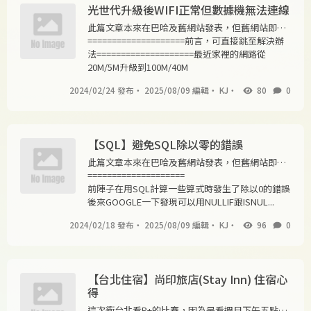
光世代升級後WIFI正常但數據機無法連線
此篇文章本來在巴哈及舊網站發表，但舊網站即將
停止使用所以搬到這邊來做紀錄！
====================前言，可直接跳至解決辦
法====================最近家裡的網路從
20M/5M升級到100M/40M
2024/02/24 發布
・
2025/08/09 編輯
・
KJ
・
80
0
【SQL】避免SQL除以零的錯誤
此篇文章本來在巴哈及舊網站發表，但舊網站即將
停止使用所以搬到這邊來做紀錄！
====================
前陣子在用SQL計算一些算式時發生了除以0的錯誤
後來GOOGLE一下發現可以用NULLIF跟ISNUL...
2024/02/18 發布
・
2025/08/09 編輯
・
KJ
・
96
0
【台北住宿】尚印旅店(Stay Inn) 住宿心
得
這次衝台北看P+的比賽，因為是看週日下午五點的