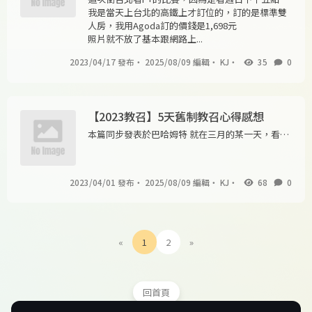
場次，看完再回台中也太晚了，就決定在台北住一
我是當天上台北的高鐵上才訂位的，訂的是標準雙
天，好好耍廢XD
人房，我用Agoda訂的價錢是1,698元
照片就不放了基本跟網路上...
2023/04/17 發布
・
2025/08/09 編輯
・
KJ
・
35
0
【2023教召】5天舊制教召心得感想
本篇同步發表於巴哈姆特 就在三月的某一天，看到
了一通不明未接來電...上網查一下發現是派出所打
來的？！趕快回撥看發生什麼事…電話那頭卻是告
訴我：「這裡有一封你的教召令喔」雖然兩年前第
2023/04/01 發布
・
2025/08/09 編輯
・
KJ
・
68
0
一次教召時早已預料到兩年後會發生這種事，但是
還是...
«
1
2
»
回首頁