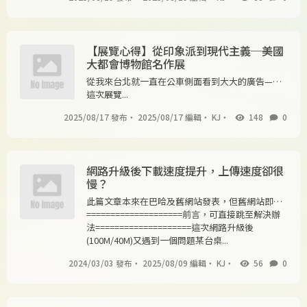
【展覽心得】從印象派到現代主義─美國
大都會博物館名作展
從我來台北就一直在公車側面看到大大的廣告—
『美國大都會博物館名作展』，一直想看看展覽的
這次展覽...
我，又剛好遇到公司有購票優惠，馬上就買了！因
2025/08/17 發布
・
2025/08/17 編輯
・
KJ
・
148
0
為新聞常報導人潮很多所以我硬是拖了一個多月才
去參觀，真的是鄉巴佬第一次進城的感覺啊XD
網路升級後下載速度提升，上傳速度卻很
慢？
此篇文章本來在巴哈及舊網站發表，但舊網站即將
停止使用所以搬到這邊來做紀錄！
====================前言，可直接跳至解決辦
法====================這次網路升級後
(100M/40M)又遇到一個問題某台桌...
2024/03/03 發布
・
2025/08/09 編輯
・
KJ
・
56
0