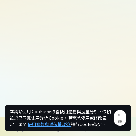
本網站使用 Cookie 來改善使用體驗與流量分析。依預
拒
設您已同意使用分析 Cookie， 若您想停用或修改設
絕
今日人氣
55
| 總人氣
9248
定，請至
使用條款與隱私權政策
進行Cookie設定。
Copyright © 2026 KJ. All rights reserved. |
使用條款與隱私權政策