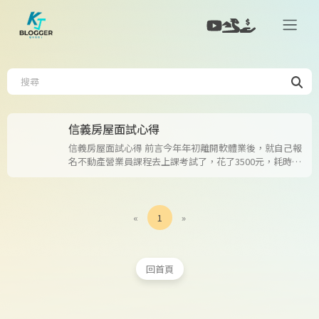
信義房屋面試心得
信義房屋面試心得 前言今年年初離開軟體業後，就自己報
名不動產營業員課程去上課考試了，花了3500元，耗時4
天+半天考試，都是考題庫大概五六百題所以可以輕鬆
過，考過之後馬上上信義房屋官網投履歷，畢竟我的計劃
就是想進信義好好打底最少一年啊！！&nbsp;應徵流程
3/10(四)晚上(可能接近12點或者已經過12點了)上官網填
«
1
»
寫簡單資料送出3/14(一)一早就收到Email跟簡訊了，內容
就是請你到他們公司的招募網站填寫完整的履歷。之後大
約一個小時就接到他們的電話，會簡單確認基本資料(學歷
回首頁
之類的)，然後提醒說要記得三天內去填完履歷。因為隔天
要帶我媽去台北玩兩天，所以收到的當天馬上就把履歷填
完送出了。3/...